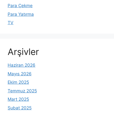
Para Çekme
Para Yatırma
TV
Arşivler
Haziran 2026
Mayıs 2026
Ekim 2025
Temmuz 2025
Mart 2025
Şubat 2025