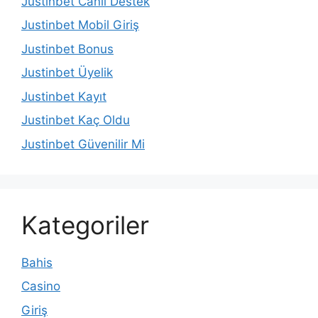
Justinbet Canlı Destek
Justinbet Mobil Giriş
Justinbet Bonus
Justinbet Üyelik
Justinbet Kayıt
Justinbet Kaç Oldu
Justinbet Güvenilir Mi
Kategoriler
Bahis
Casino
Giriş