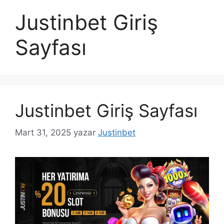
Justinbet Giriş
Sayfası
Justinbet Giriş Sayfası
Mart 31, 2025
yazar
Justinbet