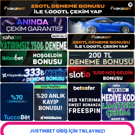
×
JUSTINBET GİRİŞ İÇİN TIKLAYINIZ!