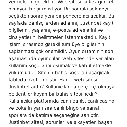
vermelerini gerektirir. Web sitesi iki kez güncel
olmayan bir şifre istiyor. Bir sonraki sekmeyi
seçtikten sonra yeni bir pencere açılacaktır. Bu
sayfada bahisçilerden adlarını, Justinbet kayıt
bilgilerini, yaşlarını, e-posta adreslerini ve
cinsiyetlerini belirtmeleri istenmektedir. Kayıt
işlemi sırasında gerekli tüm üye bilgilerinin
sağlanması çok önemlidir. Oyun ortamının son
aşamasında oyuncular, web sitesinde yer alan
kullanım koşullarını okumak ve kabul etmekle
yükümlüdür. Sitenin bahis koşulları aşağıdaki
tabloda özetlenmiştir. Hangi web sitesi
Justinbet aittir? Kullanıcılarına gerçekçi olmayan
beklentiler koyan bir bahis sitesi nedir?
Kullanıcılar platformda canlı bahis, canlı casino
ve pokerin yanı sıra canlı bingo ve sanal
sporlara da katılma seçeneğine sahiptir.
Justinbet sitesi, sorunları ve şikayetleri başarılı