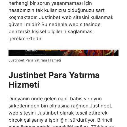
herhangi bir sorun yaşanmaması için
hesabınızın tek kullanıcısı olduğunuzu şart
koşmaktadır. Justinbet web sitesini kullanmak
güvenli midir? Bu nedenle web sitesinde
benzersiz kişisel bilgilerin sağlanması
gerekmektedir.
Justinbet Para Yatırma Hizmeti
Justinbet Para Yatırma
Hizmeti
Dünyanın önde gelen canlı bahis ve oyun
şirketlerinden biri olmasına rağmen Justinbet,
web sitesini Justinbet olarak tescil ettirerek
birçok çalışanıyla işbirliğini sürdürüyor. Birincil
oyun lisansı gerekli esnekliği sağlar. Türkiye ve