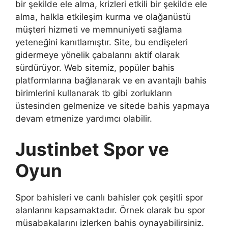
bir şekilde ele alma, krizleri etkili bir şekilde ele
alma, halkla etkileşim kurma ve olağanüstü
müşteri hizmeti ve memnuniyeti sağlama
yeteneğini kanıtlamıştır. Site, bu endişeleri
gidermeye yönelik çabalarını aktif olarak
sürdürüyor. Web sitemiz, popüler bahis
platformlarına bağlanarak ve en avantajlı bahis
birimlerini kullanarak tb gibi zorlukların
üstesinden gelmenize ve sitede bahis yapmaya
devam etmenize yardımcı olabilir.
Justinbet Spor ve
Oyun
Spor bahisleri ve canlı bahisler çok çeşitli spor
alanlarını kapsamaktadır. Örnek olarak bu spor
müsabakalarını izlerken bahis oynayabilirsiniz.