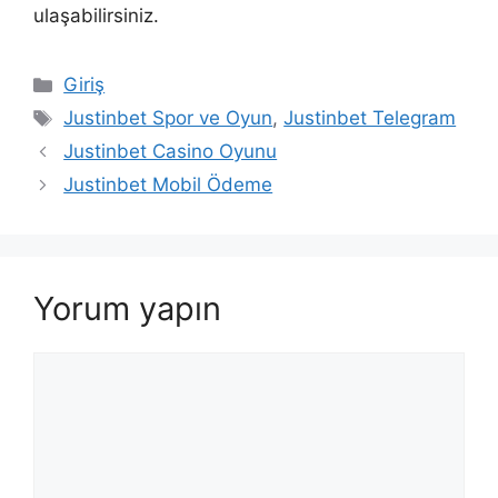
ulaşabilirsiniz.
Kategoriler
Giriş
Etiketler
Justinbet Spor ve Oyun
,
Justinbet Telegram
Justinbet Casino Oyunu
Justinbet Mobil Ödeme
Yorum yapın
Yorum