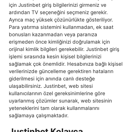
için Justinbet giriş bilgilerinizi girmeniz ve
ardından TV seçeneğini seçmeniz gerekir.
Ayrıca maç yüksek çözünürlükte gösteriliyor.
Para yatırma sistemini kullanmadan, ek saat
bonusları kazanmadan veya paranıza
erişmeden önce kimliğinizi doğrulamak için
orijinal kimlik bilgileri gerekebilir. Justinbet giriş
işlemi sırasında kesin kişisel bilgilerinizi
sağlamak çok önemlidir. Hesabınıza bağlı kişisel
verilerinizde güncelleme gerektiren hataların
giderilmesi için anında canlı desteğe
ulaşabilirsiniz. Justinbet, web sitesi
kullanıcılarının özel gereksinimlerine göre
uyarlanmış çözümler sunarak, web sitesinin
yeteneklerini tam olarak kullanmalarını
sağlamaya çalışmaktadır.
Justinbet Kolayca