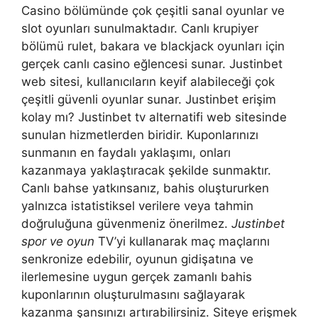
Casino bölümünde çok çeşitli sanal oyunlar ve
slot oyunları sunulmaktadır. Canlı krupiyer
bölümü rulet, bakara ve blackjack oyunları için
gerçek canlı casino eğlencesi sunar. Justinbet
web sitesi, kullanıcıların keyif alabileceği çok
çeşitli güvenli oyunlar sunar. Justinbet erişim
kolay mı? Justinbet tv alternatifi web sitesinde
sunulan hizmetlerden biridir. Kuponlarınızı
sunmanın en faydalı yaklaşımı, onları
kazanmaya yaklaştıracak şekilde sunmaktır.
Canlı bahse yatkınsanız, bahis oluştururken
yalnızca istatistiksel verilere veya tahmin
doğruluğuna güvenmeniz önerilmez.
Justinbet
spor ve oyun
TV’yi kullanarak maç maçlarını
senkronize edebilir, oyunun gidişatına ve
ilerlemesine uygun gerçek zamanlı bahis
kuponlarının oluşturulmasını sağlayarak
kazanma şansınızı artırabilirsiniz. Siteye erişmek