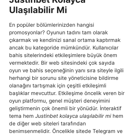
Ulaşılabilir Mi
En popüler bölümlerinizden hangisi
promosyonlar? Oyunun tadını tam olarak
çıkarmak ve kendinizi sanal ortama kaptırmak
ancak bu kategoride mümkündür. Kullanıcılar
bahis sitelerindeki etkileşimlere büyük önem
vermektedir. Bir web sitesindeki çok sayıda
oyun ve bahis seçeneğinin yanı sıra siteyle ilgili
herhangi bir sorunu site yöneticisine bildirme
olanağını tartışmak için çeşitli etkileşimli
başlıklar mevcuttur. Etkileşime öncelik veren bir
oyun platformu, genel müşteri deneyimini
geliştirmenin çok önemli bir yönüdür. İnteraktif
tema hem
Justinbet kolayca ulaşılabilir mi
hem
de diğer web siteleri tarafından
benimsenmelidir. Öncelikle sitede Telegram ve